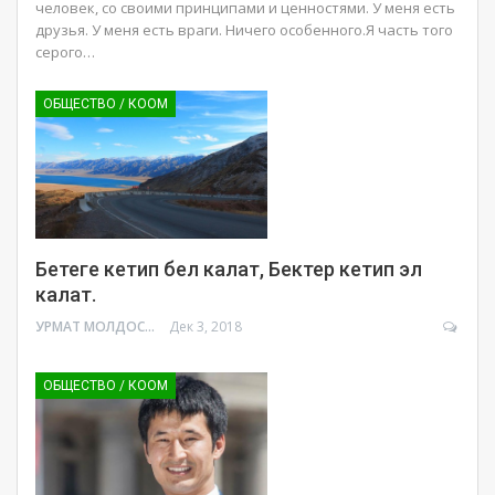
человек, со своими принципами и ценностями. У меня есть
друзья. У меня есть враги. Ничего особенного.Я часть того
серого
…
ОБЩЕСТВО / КООМ
Бетеге кетип бел калат, Бектер кетип эл
калат.
УРМАТ МОЛДОСАНОВ
Дек 3, 2018
ОБЩЕСТВО / КООМ