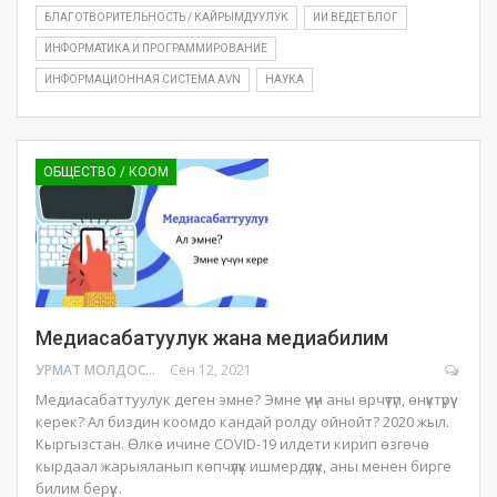
БЛАГОТВОРИТЕЛЬНОСТЬ / КАЙРЫМДУУЛУК
ИИ ВЕДЕТ БЛОГ
ИНФОРМАТИКА И ПРОГРАММИРОВАНИЕ
ИНФОРМАЦИОННАЯ СИСТЕМА AVN
НАУКА
ОБЩЕСТВО / КООМ
Медиасабатуулук жана медиабилим
УРМАТ МОЛДОСАНОВ
Сен 12, 2021
Медиасабаттуулук деген эмне? Эмне үчүн аны өрчүтүп, өнүктүрүү
керек? Ал биздин коомдо кандай ролду ойнойт?
2020 жыл.
Кыргызстан. Өлкө ичине COVID-19 илдети кирип өзгөчө
кырдаал жарыяланып көпчүлүк ишмердүлүк, аны менен бирге
билим берүү
…