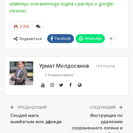
udaleniyu-soxranennogo-logina-i-parolya-v-google-
chrome/
2 312
Поделиться
Facebook
WhatsApp
Урмат Молдосанов
169 Постов
0 Комментариев
ПРЕДЫДУЩИЙ
СЛЕДУЮЩИЙ
Сендей мага
Инструкция по
кымбатым жок дүйнөдө
удалению
сохраненного логина и