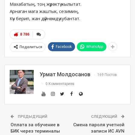
Махабатың, тоң жүрөктү жылытат.
Арнаган мага жаштык, сезимиң,
Күч берип, жан дүйнөмдү кубантат.
8 786
Поделиться
Facebook
WhatsApp
Урмат Молдосанов
169 Постов
0 Комментариев
ПРЕДЫДУЩИЙ
СЛЕДУЮЩИЙ
Оплата за обучение в
Смена пароля учетной
БИК через терминалы
записи ИС AVN