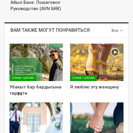
Айыл Банк: Пошаговое
Руководство (AVN БИК)
ВАМ ТАКЖЕ МОГУТ ПОНРАВИТЬСЯ
Все
СТИХИ / ЫРЛАР
СТИХИ / ЫРЛАР
Убакыт бар бардыгына
Я люблю эту женщину
тирүүлүктө