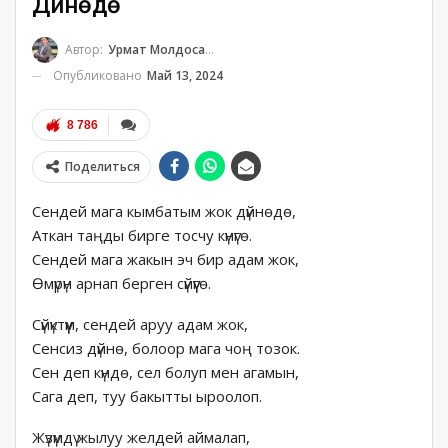
Дүйнөдө
Автор:
Урмат Молдосанов
Опубликовано
Май 13, 2024
8 786
Поделиться
Сендей мага кымбатым жок дүйнөдө,
Аткан таңды бирге тосчу күнүгө.
Сендей мага жакын эч бир адам жок,
Өмүрүн арнап берген сүйүүгө.
Сүйүктүүм, сендей аруу адам жок,
Сенсиз дүйнө, болоор мага чоң тозок.
Сен деп күндө, сел болуп мен агамын,
Сага деп, туу бакытты ыроолоп.
Жүзүмдү жылуу желдей аймалап,