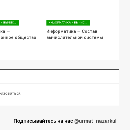
ИНФОРМАТИКА И ВЫЧИСЛИТЕЛЬНАЯ ТЕХНИКА (ДЛЯ ГУМАНИТАРНЫХ НАПРАВЛЕНИЙ)
ИНФОРМАТИКА И ВЫЧИСЛИТЕЛЬНАЯ ТЕХНИКА (ДЛЯ ГУМАНИТАРНЫХ НАПРАВЛЕНИЙ)
ка —
Информатика — Состав
онное общество
вычислительной системы
ризоваться
.
Подписывайтесь на нас
@urmat_nazarkul