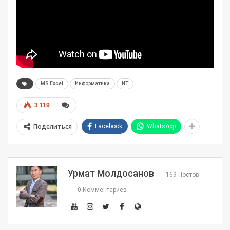
MS Excel
Информатика
ИТ
3 119
Поделиться
Facebook
WhatsApp
Урмат Молдосанов
169 Постов
0 Комментариев