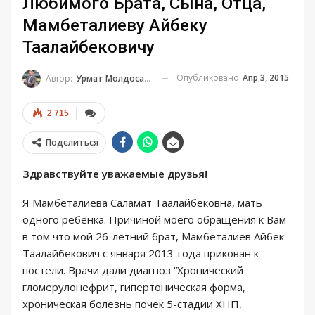
Любимого Брата, Сына, Отца,
Мамбеталиеву Айбеку
Таалайбековичу
Опубликовано
Апр 3, 2015
Автор:
Урмат Молдосанов
2 715
Поделиться
Здравствуйте уважаемые друзья!
Я Мамбеталиева Саламат Таалайбековна, мать
одного ребенка. Причиной моего обращения к Вам
в том что мой 26-летний брат, Мамбеталиев Айбек
Таалайбекович с января 2013-года прикован к
постели. Врачи дали диагноз “Хронический
гломерулонефрит, гипертоническая форма,
хроническая болезнь почек 5-стадии ХНП,