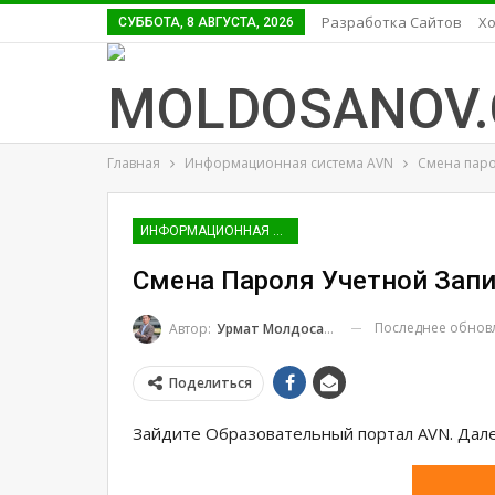
Разработка Сайтов
Хо
СУББОТА, 8 АВГУСТА, 2026
Главная
Информационная система AVN
Смена паро
ИНФОРМАЦИОННАЯ СИСТЕМА AVN
Смена Пароля Учетной Зап
Последнее обно
Автор:
Урмат Молдосанов
Поделиться
Зайдите Oбразовательный портал AVN. Дале