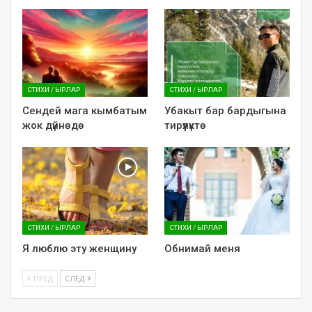
СТИХИ / ЫРЛАР
СТИХИ / ЫРЛАР
Сендей мага кымбатым
Убакыт бар бардыгына
жок дүйнөдө
тирүүлүктө
СТИХИ / ЫРЛАР
СТИХИ / ЫРЛАР
Я люблю эту женщину
Обнимай меня
ПРЕД
СЛЕД