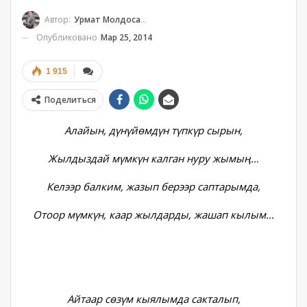
Автор:
Урмат Молдосанов
Опубликовано
Мар 25, 2014
1 915
Поделиться
Алайын, дүнүйөмдүн түпкүр сырын,
Жылдыздай мүмкүн калган нуру жымың…
Келээр балким, жазып берээр саптарымда,
Отоор мүмкүн, каар жылдарды, жашап кылым…
Айтаар сөзүм кыялымда сакталып,