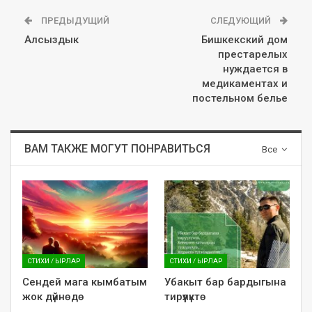
ПРЕДЫДУЩИЙ
СЛЕДУЮЩИЙ
Алсыздык
Бишкекский дом
престарелых
нуждается в
медикаментах и
постельном белье​
ВАМ ТАКЖЕ МОГУТ ПОНРАВИТЬСЯ
Все
СТИХИ / ЫРЛАР
СТИХИ / ЫРЛАР
Сендей мага кымбатым
Убакыт бар бардыгына
жок дүйнөдө
тирүүлүктө