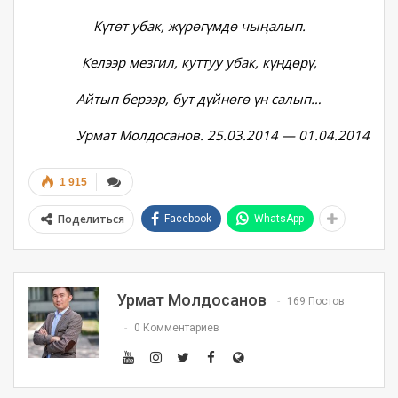
Күтөт убак, жүрөгүмдө чыңалып.
Келээр мезгил, куттуу убак, күндөрү,
Айтып берээр, бут дүйнөгө үн салып…
Урмат Молдосанов. 25.03.2014 — 01.04.2014
1 915
Поделиться
Facebook
WhatsApp
Урмат Молдосанов
169 Постов
0 Комментариев