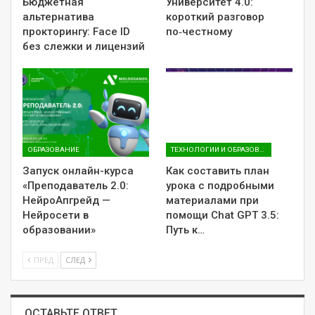
Бюджетная
Университет 4.0:
альтернатива
короткий разговор
прокторингу: Face ID
по‑честному
без слежки и лицензий
ОБРАЗОВАНИЕ
ТЕХНОЛОГИИ И ОБРАЗОВАНИЕ
Запуск онлайн-курса
Как составить план
«Преподаватель 2.0:
урока с подробными
НейроАпгрейд —
материалами при
Нейросети в
помощи Chat GPT 3.5:
образовании»
Путь к…
ПРЕД
СЛЕД
ОСТАВЬТЕ ОТВЕТ