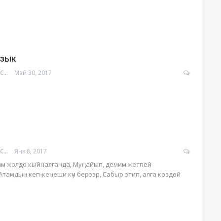
зык
УРМАТ МОЛДОСАНОВ
Май 30, 2017
УРМАТ МОЛДОСАНОВ
Янв 8, 2017
м жолдо кыйналганда, Муңайып, демим жетпей
Атамдын кеп-кеңеши күч берээр, Сабыр этип, алга көздөй