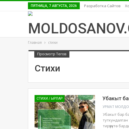
Разработка Сайтов
Хо
ПЯТНИЦА, 7 АВГУСТА, 2026
Главная
стихи
Просмотр Тегов
Стихи
Убакыт бар
СТИХИ / ЫРЛАР
Убакыт бар бар
туткундалган 
тирүүлүктө ба