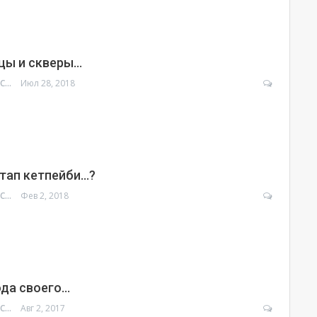
ицы и скверы…
УРМАТ МОЛДОСАНОВ
Июл 28, 2018
тап кетпейби…?
УРМАТ МОЛДОСАНОВ
Фев 2, 2018
ода своего…
УРМАТ МОЛДОСАНОВ
Авг 2, 2017