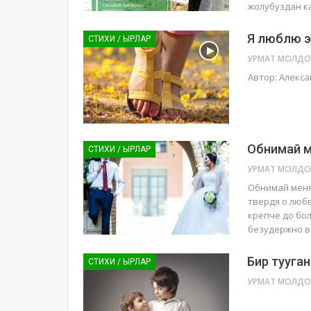
жолубуздан к
Я люблю э
СТИХИ / ЫРЛАР
Автор: Алекс
Обнимай 
СТИХИ / ЫРЛАР
Обнимай меня
твердя о люб
крепче до бол
безудержно во
Бир тууга
СТИХИ / ЫРЛАР