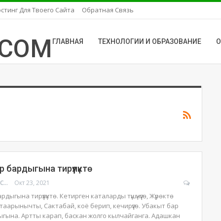
стинг Для Твоего Сайта
Обратная Связь
ГЛАВНАЯ
ТЕХНОЛОГИИ И ОБРАЗОВАНИЕ
О
 бардыгына тирүүлүктө
УРМАТ МОЛДОСАНОВ
Окт 23, 2021
дыгына тирүүлүктө. Кетирген каталарды түшүнүүгө, Жүрөктө
таарынычты, Сактабай, коё берип, кечирүүгө. Убакыт бар
рдыгына. Артты карап, баскан жолго кылчайганга. Адашкан