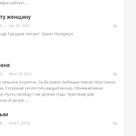
айра кайтып,
…
ту женщину
УРМАТ МОЛДОСАНОВ
Авг 25, 2021
андр Тарадов
Читает: Урмат Назаркул
меня
УРМАТ МОЛДОСАНОВ
Июл 19, 2021
 сильнее и крепче, За безумно любящие плечи. Неустанно
ви, Согревай теплотой каждый вечер. Обнимай меня
и, Пусть пройдут так долгие годы. Чувствам дав
ли, И целуй...
…
ным
УРМАТ МОЛДОСАНОВ
Ноя 7, 2018