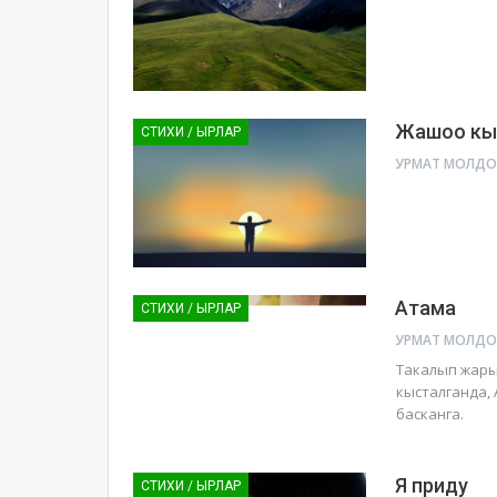
Жашоо кы
СТИХИ / ЫРЛАР
Атама
СТИХИ / ЫРЛАР
Такалып жары
кысталганда, 
басканга.
Я приду
СТИХИ / ЫРЛАР