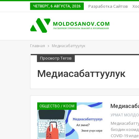
Разработка Сайтов
Хос
ЧЕТВЕРГ, 6 АВГУСТА, 2026
Главная
Медиасабаттуулук
Просмотр Тегов
Медиасабаттуулук
Медиасаб
ОБЩЕСТВО / КООМ
Медиасабаттуул
биздин коомд
COVID-19 илде