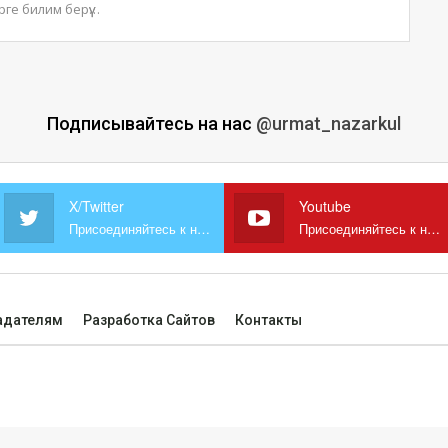
ге билим берүү
…
Подписывайтесь на нас
@urmat_nazarkul
X/Twitter
Youtube
Присоединяйтесь к нам в X
Присоединяйтесь к нам на YouTube
адателям
Разработка Сайтов
Контакты